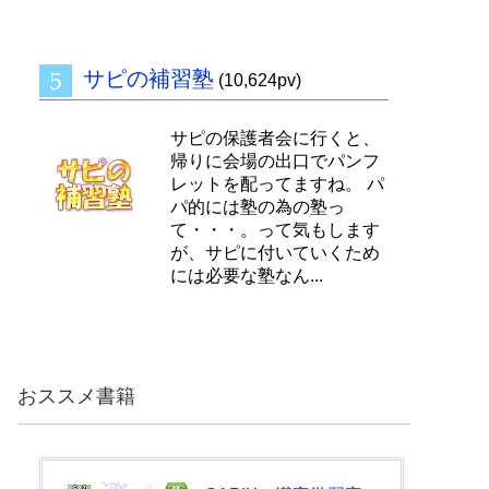
サピの補習塾
(10,624pv)
サピの保護者会に行くと、
帰りに会場の出口でパンフ
レットを配ってますね。 パ
パ的には塾の為の塾っ
て・・・。って気もします
が、サピに付いていくため
には必要な塾なん...
おススメ書籍