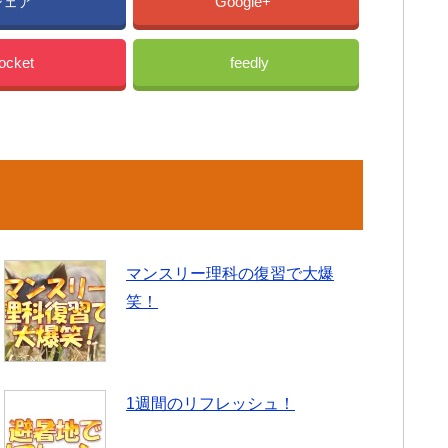
シェア
Google+
ocket
feedly
マンスリー理科の復習で大爆
笑！
1週間のリフレッシュ！