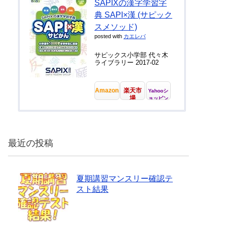
SAPIXの漢字学習字
典 SAPI×漢 (サピック
スメソッド)
posted with
カエレバ
サピックス小学部 代々木
ライブラリー 2017-02
Amazon
楽天市
Yahooシ
場
ョッピン
グ
最近の投稿
夏期講習マンスリー確認テ
スト結果