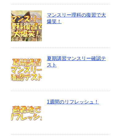
マンスリー理科の復習で大
爆笑！
夏期講習マンスリー確認テ
スト
1週間のリフレッシュ！