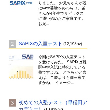
りました。 お兄ちゃんが既
に中学受験を終わらせ、弟
さんが4年生でサピックス
に通い始めたご家庭です。
お兄...
SAPIXの入室テスト
(12,198pv)
今回はSAPIXの入室テスト
を受けてみた。 SAPIXは難
関中学入試に特化している
塾ですよね。 どちらかと言
えば、早慶よりも御三家で
すかね。 イメージ...
初めての入塾テスト（早稲田ア
カデミー）
(10,839pv)