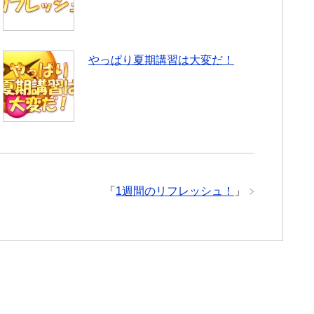
やっぱり夏期講習は大変だ！
「
1週間のリフレッシュ！
」