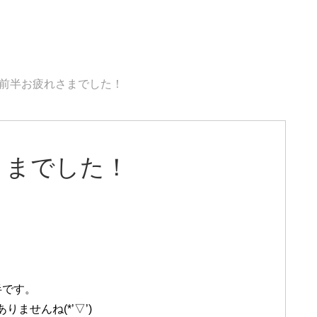
前半お疲れさまでした！
さまでした！
半です。
ませんね(*’▽’)