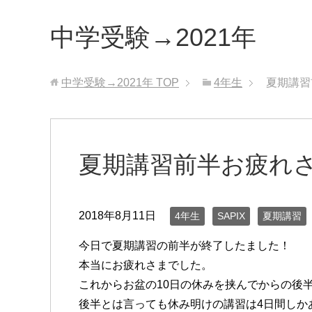
中学受験→2021年
中学受験→2021年
TOP
4年生
夏期講習
夏期講習前半お疲れ
2018年8月11日
4年生
SAPIX
夏期講習
今日で夏期講習の前半が終了したました！
本当にお疲れさまでした。
これからお盆の10日の休みを挟んでからの後
後半とは言っても休み明けの講習は4日間しかあり