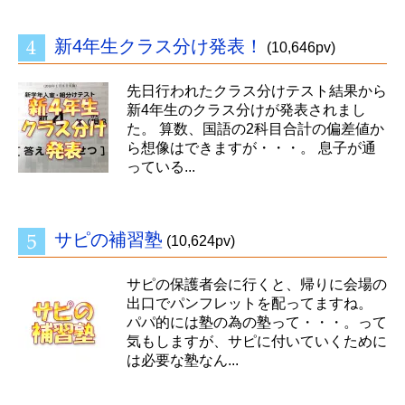
新4年生クラス分け発表！
(10,646pv)
先日行われたクラス分けテスト結果から
新4年生のクラス分けが発表されまし
た。 算数、国語の2科目合計の偏差値か
ら想像はできますが・・・。 息子が通
っている...
サピの補習塾
(10,624pv)
サピの保護者会に行くと、帰りに会場の
出口でパンフレットを配ってますね。
パパ的には塾の為の塾って・・・。って
気もしますが、サピに付いていくために
は必要な塾なん...