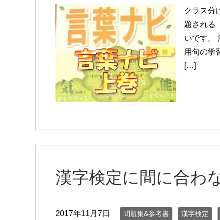
クラス分
題される
いです。
用句の学
[…]
漢字検定に間に合わ
2017年11月7日
問題集&参考書
漢字検定