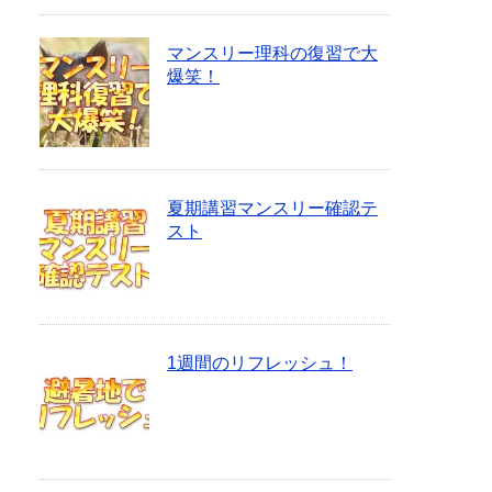
マンスリー理科の復習で大
爆笑！
夏期講習マンスリー確認テ
スト
1週間のリフレッシュ！