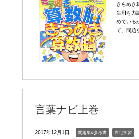
きらめき
生用を力
めているが
て、問題を
言葉ナビ上巻
2017年12月1日
問題集&参考書
自宅学習