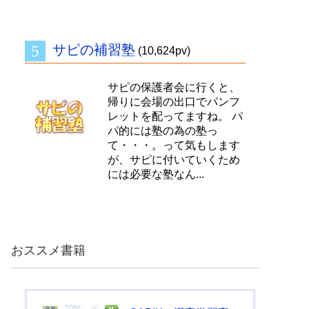
サピの補習塾
(10,624pv)
サピの保護者会に行くと、
帰りに会場の出口でパンフ
レットを配ってますね。 パ
パ的には塾の為の塾っ
て・・・。って気もします
が、サピに付いていくため
には必要な塾なん...
おススメ書籍