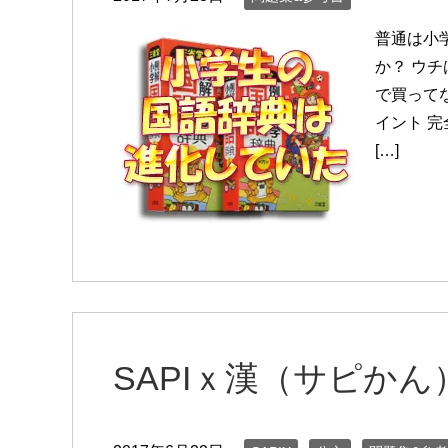
普通は小
か？ ウ
で買って
イント 
[…]
SAPIｘ漢（サピかん