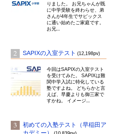
りました。 お兄ちゃんが既
に中学受験を終わらせ、弟
さんが4年生でサピックス
に通い始めたご家庭です。
お兄...
SAPIXの入室テスト
(12,198pv)
今回はSAPIXの入室テスト
を受けてみた。 SAPIXは難
関中学入試に特化している
塾ですよね。 どちらかと言
えば、早慶よりも御三家で
すかね。 イメージ...
初めての入塾テスト（早稲田ア
カデミー）
(10,839pv)