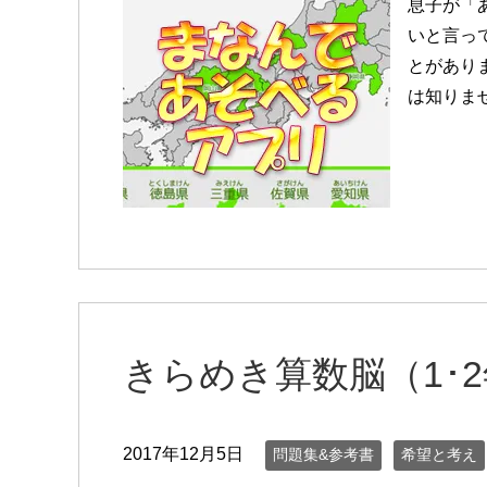
息子が「
いと言っ
とがあり
は知りませ
きらめき算数脳（1･
2017年12月5日
問題集&参考書
希望と考え