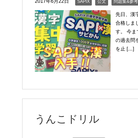
2017年6月22日
SAPIX
公文
問題集&参
先日、漢
合格しま
す。 今
の過去問
を止 […]
うんこドリル