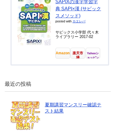
SAPIXの漢字学習字
典 SAPI×漢 (サピック
スメソッド)
posted with
カエレバ
サピックス小学部 代々木
ライブラリー 2017-02
Amazon
楽天市
Yahooシ
場
ョッピン
グ
最近の投稿
夏期講習マンスリー確認テ
スト結果