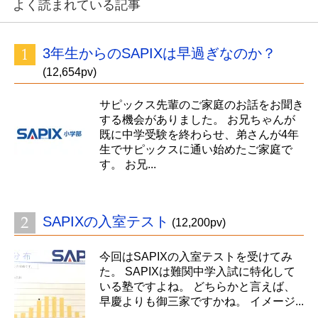
よく読まれている記事
3年生からのSAPIXは早過ぎなのか？
(12,654pv)
サピックス先輩のご家庭のお話をお聞き
する機会がありました。 お兄ちゃんが
既に中学受験を終わらせ、弟さんが4年
生でサピックスに通い始めたご家庭で
す。 お兄...
SAPIXの入室テスト
(12,200pv)
今回はSAPIXの入室テストを受けてみ
た。 SAPIXは難関中学入試に特化して
いる塾ですよね。 どちらかと言えば、
早慶よりも御三家ですかね。 イメージ...