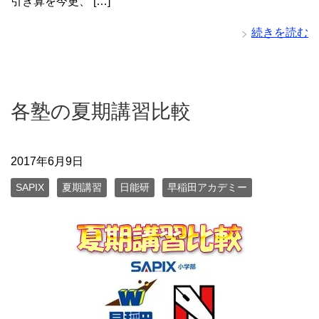
引き算を今更、 […]
続きを読む
各塾の夏期講習比較
2017年6月9日
SAPIX
夏期講習
日能研
早稲田アカデミー