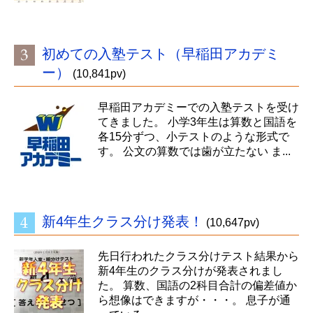
初めての入塾テスト（早稲田アカデミ
ー）
(10,841pv)
早稲田アカデミーでの入塾テストを受け
てきました。 小学3年生は算数と国語を
各15分ずつ、小テストのような形式で
す。 公文の算数では歯が立たない ま...
新4年生クラス分け発表！
(10,647pv)
先日行われたクラス分けテスト結果から
新4年生のクラス分けが発表されまし
た。 算数、国語の2科目合計の偏差値か
ら想像はできますが・・・。 息子が通