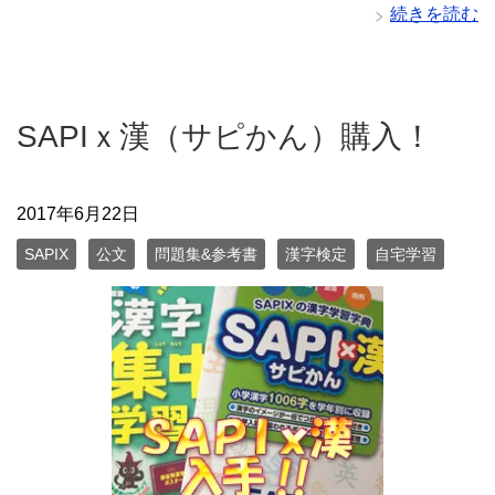
続きを読む
SAPIｘ漢（サピかん）購入！
2017年6月22日
SAPIX
公文
問題集&参考書
漢字検定
自宅学習