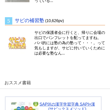
っている...
サピの補習塾
(10,626pv)
サピの保護者会に行くと、帰りに会場の
出口でパンフレットを配ってますね。
パパ的には塾の為の塾って・・・。って
気もしますが、サピに付いていくために
は必要な塾なん...
おススメ書籍
SAPIXの漢字学習字典 SAPI×漢
(サピックスメソッド)