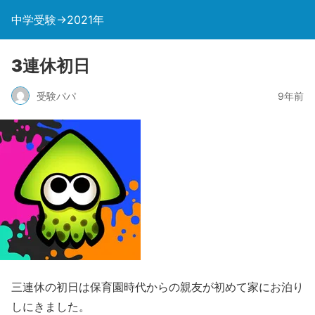
中学受験→2021年
3連休初日
受験パパ
9年前
三連休の初日は保育園時代からの親友が初めて家にお泊り
しにきました。