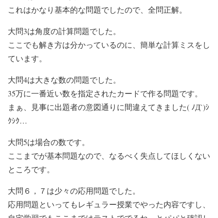
これはかなり基本的な問題でしたので、全問正解。
大問3は角度の計算問題でした。
ここでも解き方は分かっているのに、簡単な計算ミスをし
ています。
大問4は大きな数の問題でした。
35万に一番近い数を指定されたカードで作る問題です。
まぁ、見事に出題者の意図通りに間違えてきました( ﾉД`)ｼ
ｸｼｸ…
大問5は場合の数です。
ここまでが基本問題なので、なるべく失点してほしくない
ところです。
大問６，７は少々の応用問題でした。
応用問題といってもレギュラー授業でやった内容ですし、
自宅学習でもここまではテストででるね。とパパと確認し