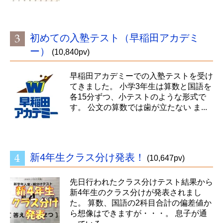
初めての入塾テスト（早稲田アカデミ
ー）
(10,840pv)
早稲田アカデミーでの入塾テストを受け
てきました。 小学3年生は算数と国語を
各15分ずつ、小テストのような形式で
す。 公文の算数では歯が立たない ま...
新4年生クラス分け発表！
(10,647pv)
先日行われたクラス分けテスト結果から
新4年生のクラス分けが発表されまし
た。 算数、国語の2科目合計の偏差値か
ら想像はできますが・・・。 息子が通