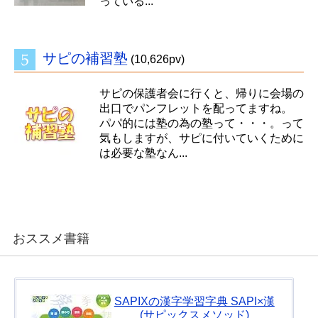
っている...
サピの補習塾
(10,626pv)
サピの保護者会に行くと、帰りに会場の
出口でパンフレットを配ってますね。
パパ的には塾の為の塾って・・・。って
気もしますが、サピに付いていくために
は必要な塾なん...
おススメ書籍
SAPIXの漢字学習字典 SAPI×漢
(サピックスメソッド)