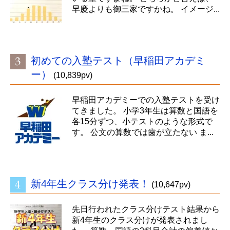
早慶よりも御三家ですかね。 イメージ...
初めての入塾テスト（早稲田アカデミ
ー）
(10,839pv)
早稲田アカデミーでの入塾テストを受け
てきました。 小学3年生は算数と国語を
各15分ずつ、小テストのような形式で
す。 公文の算数では歯が立たない ま...
新4年生クラス分け発表！
(10,647pv)
先日行われたクラス分けテスト結果から
新4年生のクラス分けが発表されまし