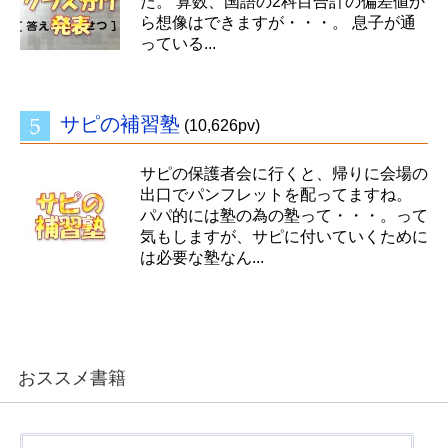
た。 算数、国語の2科目合計の偏差値か
ら想像はできますが・・・。 息子が通
っている...
サピの補習塾
(10,626pv)
サピの保護者会に行くと、帰りに会場の
出口でパンフレットを配ってますね。
パパ的には塾の為の塾って・・・。って
気もしますが、サピに付いていくために
は必要な塾なん...
おススメ書籍