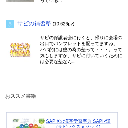
っている...
サピの補習塾
(10,626pv)
サピの保護者会に行くと、帰りに会場の
出口でパンフレットを配ってますね。
パパ的には塾の為の塾って・・・。って
気もしますが、サピに付いていくために
は必要な塾なん...
おススメ書籍
SAPIXの漢字学習字典 SAPI×漢
(サピックスメソッド)