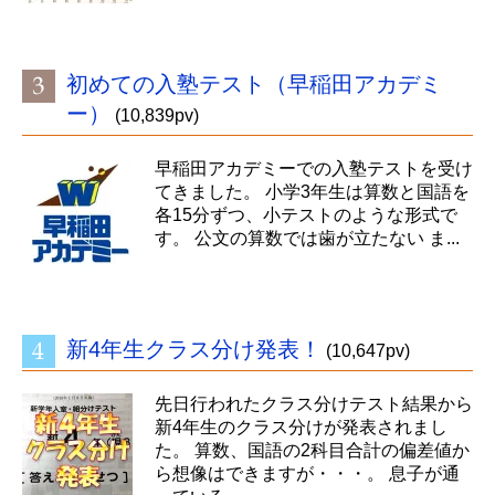
初めての入塾テスト（早稲田アカデミ
ー）
(10,839pv)
早稲田アカデミーでの入塾テストを受け
てきました。 小学3年生は算数と国語を
各15分ずつ、小テストのような形式で
す。 公文の算数では歯が立たない ま...
新4年生クラス分け発表！
(10,647pv)
先日行われたクラス分けテスト結果から
新4年生のクラス分けが発表されまし
た。 算数、国語の2科目合計の偏差値か
ら想像はできますが・・・。 息子が通