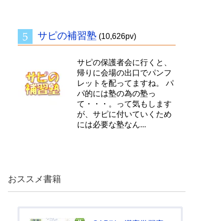
サピの補習塾
(10,626pv)
サピの保護者会に行くと、
帰りに会場の出口でパンフ
レットを配ってますね。 パ
パ的には塾の為の塾っ
て・・・。って気もします
が、サピに付いていくため
には必要な塾なん...
おススメ書籍