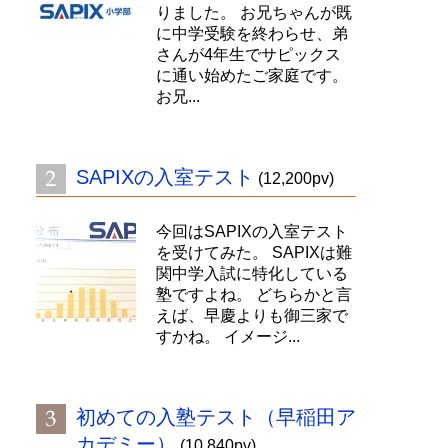
りました。 お兄ちゃんが既
に中学受験を終わらせ、弟
さんが4年生でサピックス
に通い始めたご家庭です。
お兄...
SAPIXの入室テスト
(12,200pv)
今回はSAPIXの入室テスト
を受けてみた。 SAPIXは難
関中学入試に特化している
塾ですよね。 どちらかと言
えば、早慶よりも御三家で
すかね。 イメージ...
初めての入塾テスト（早稲田ア
カデミー）
(10,840pv)