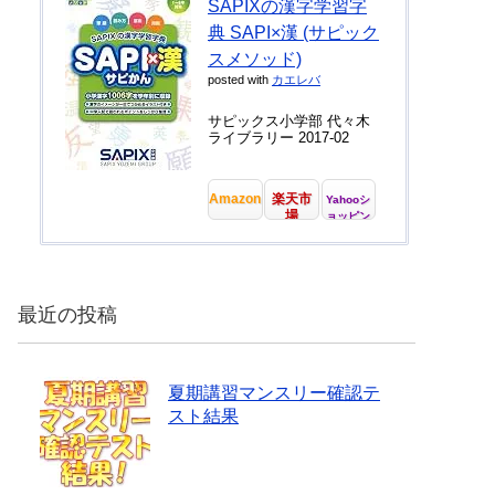
SAPIXの漢字学習字
典 SAPI×漢 (サピック
スメソッド)
posted with
カエレバ
サピックス小学部 代々木
ライブラリー 2017-02
Amazon
楽天市
Yahooシ
場
ョッピン
グ
最近の投稿
夏期講習マンスリー確認テ
スト結果