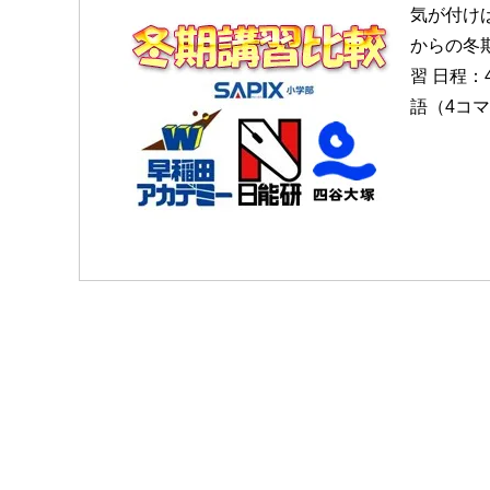
気が付け
からの冬
習 日程：
語（4コマ