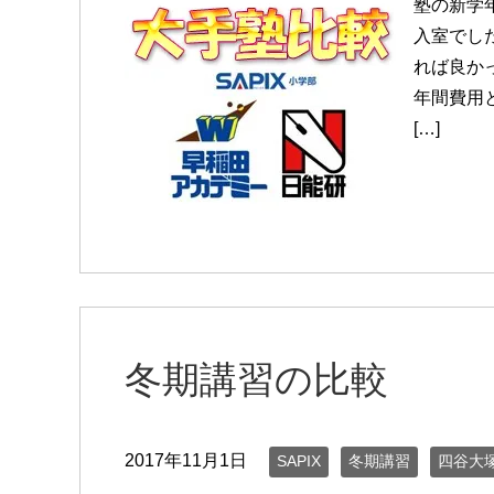
塾の新学
入室でし
れば良か
年間費用
[…]
冬期講習の比較
2017年11月1日
SAPIX
冬期講習
四谷大