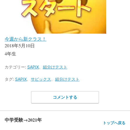
今週から新クラス！
2018年5月10日
4年生
カテゴリー:
SAPIX
、
組分けテスト
タグ:
SAPIX
、
サピックス
、
組分けテスト
コメントする
中学受験→2021年
トップへ戻る