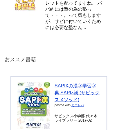
レットを配ってますね。 パ
パ的には塾の為の塾っ
て・・・。って気もします
が、サピに付いていくため
には必要な塾なん...
おススメ書籍
SAPIXの漢字学習字
典 SAPI×漢 (サピック
スメソッド)
posted with
カエレバ
サピックス小学部 代々木
ライブラリー 2017-02