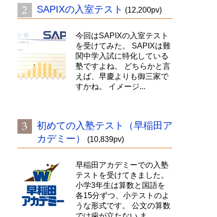
SAPIXの入室テスト
(12,200pv)
今回はSAPIXの入室テスト
を受けてみた。 SAPIXは難
関中学入試に特化している
塾ですよね。 どちらかと言
えば、早慶よりも御三家で
すかね。 イメージ...
初めての入塾テスト（早稲田ア
カデミー）
(10,839pv)
早稲田アカデミーでの入塾
テストを受けてきました。
小学3年生は算数と国語を
各15分ずつ、小テストのよ
うな形式です。 公文の算数
では歯が立たない ま...