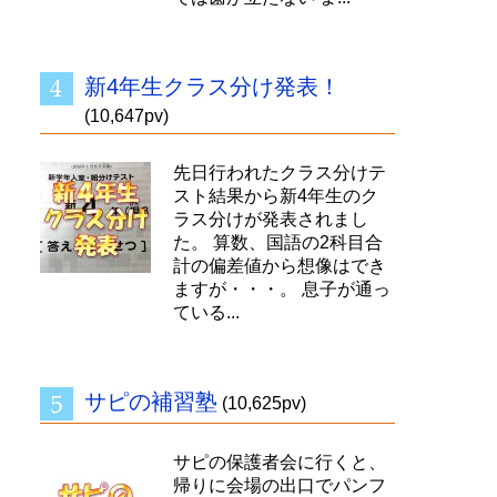
新4年生クラス分け発表！
(10,647pv)
先日行われたクラス分けテ
スト結果から新4年生のク
ラス分けが発表されまし
た。 算数、国語の2科目合
計の偏差値から想像はでき
ますが・・・。 息子が通っ
ている...
サピの補習塾
(10,625pv)
サピの保護者会に行くと、
帰りに会場の出口でパンフ