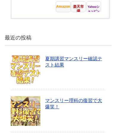
Amazon
楽天市
Yahooシ
場
ョッピン
グ
最近の投稿
夏期講習マンスリー確認テ
スト結果
マンスリー理科の復習で大
爆笑！