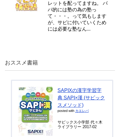
レットを配ってますね。 パ
パ的には塾の為の塾っ
て・・・。って気もします
が、サピに付いていくため
には必要な塾なん...
おススメ書籍
SAPIXの漢字学習字
典 SAPI×漢 (サピック
スメソッド)
posted with
カエレバ
サピックス小学部 代々木
ライブラリー 2017-02