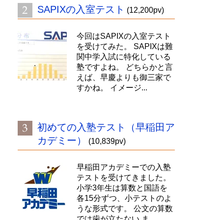
SAPIXの入室テスト
(12,200pv)
今回はSAPIXの入室テスト
を受けてみた。 SAPIXは難
関中学入試に特化している
塾ですよね。 どちらかと言
えば、早慶よりも御三家で
すかね。 イメージ...
初めての入塾テスト（早稲田ア
カデミー）
(10,839pv)
早稲田アカデミーでの入塾
テストを受けてきました。
小学3年生は算数と国語を
各15分ずつ、小テストのよ
うな形式です。 公文の算数
では歯が立たない ま...