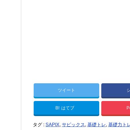
ツイート
B!
はてブ
P
タグ :
SAPIX
,
サピックス
,
基礎トレ
,
基礎力ト