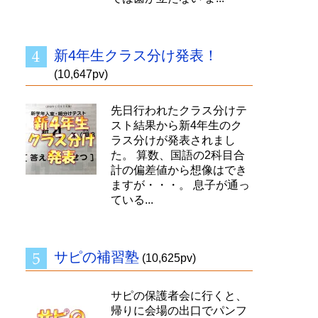
新4年生クラス分け発表！
(10,647pv)
先日行われたクラス分けテ
スト結果から新4年生のク
ラス分けが発表されまし
た。 算数、国語の2科目合
計の偏差値から想像はでき
ますが・・・。 息子が通っ
ている...
サピの補習塾
(10,625pv)
サピの保護者会に行くと、
帰りに会場の出口でパンフ