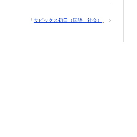
「
サピックス初日（国語、社会）
」