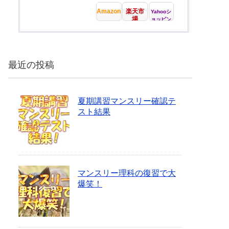
Amazon
楽天市
Yahooシ
場
ョッピン
グ
最近の投稿
夏期講習マンスリー確認テ
スト結果
マンスリー理科の復習で大
爆笑！