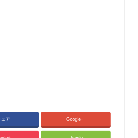
シェア
Google+
ocket
feedly