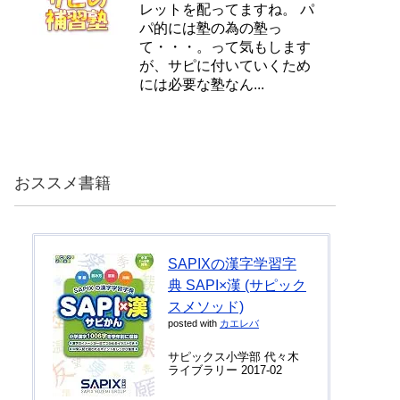
レットを配ってますね。 パ
パ的には塾の為の塾っ
て・・・。って気もします
が、サピに付いていくため
には必要な塾なん...
おススメ書籍
SAPIXの漢字学習字
典 SAPI×漢 (サピック
スメソッド)
posted with
カエレバ
サピックス小学部 代々木
ライブラリー 2017-02