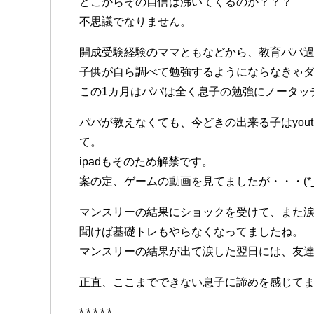
どこからその自信は沸いてくるのか？？？
不思議でなりません。
開成受験経験のママともなどから、教育パパ
子供が自ら調べて勉強するようにならなきゃ
この1カ月はパパは全く息子の勉強にノータッ
パパが教えなくても、今どきの出来る子はyou
て。
ipadもそのため解禁です。
案の定、ゲームの動画を見てましたが・・・(*_ 
マンスリーの結果にショックを受けて、また
聞けば基礎トレもやらなくなってましたね。
マンスリーの結果が出て涙した翌日には、友
正直、ここまでできない息子に諦めを感じてます。
* * * * *