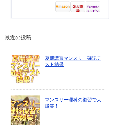
Amazon
楽天市
Yahooシ
場
ョッピン
グ
最近の投稿
夏期講習マンスリー確認テ
スト結果
マンスリー理科の復習で大
爆笑！