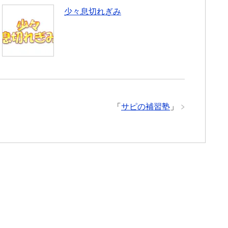
少々息切れぎみ
「
サピの補習塾
」