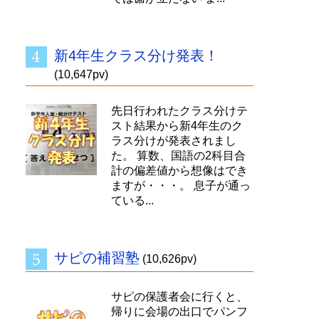
新4年生クラス分け発表！
(10,647pv)
先日行われたクラス分けテ
スト結果から新4年生のク
ラス分けが発表されまし
た。 算数、国語の2科目合
計の偏差値から想像はでき
ますが・・・。 息子が通っ
ている...
サピの補習塾
(10,626pv)
サピの保護者会に行くと、
帰りに会場の出口でパンフ