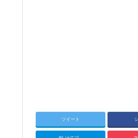
ツイート
B!
はてブ
P