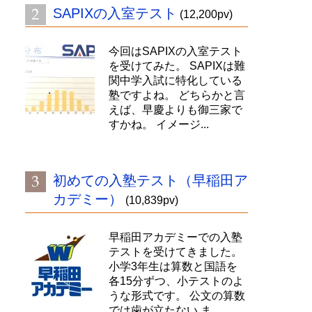
SAPIXの入室テスト
(12,200pv)
今回はSAPIXの入室テスト
を受けてみた。 SAPIXは難
関中学入試に特化している
塾ですよね。 どちらかと言
えば、早慶よりも御三家で
すかね。 イメージ...
初めての入塾テスト（早稲田ア
カデミー）
(10,839pv)
早稲田アカデミーでの入塾
テストを受けてきました。
小学3年生は算数と国語を
各15分ずつ、小テストのよ
うな形式です。 公文の算数
では歯が立たない ま...