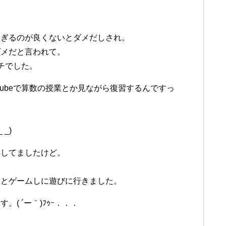
過ぎるのが良くないとダメだしされ。
ダメだと言われて。
チでした。
tubeで算数の授業とか見ながら復習するんですっ
_)
涙してましたけど。
達とゲームしに遊びに行きました。
( ´ー｀)ﾌｩｰ．．．