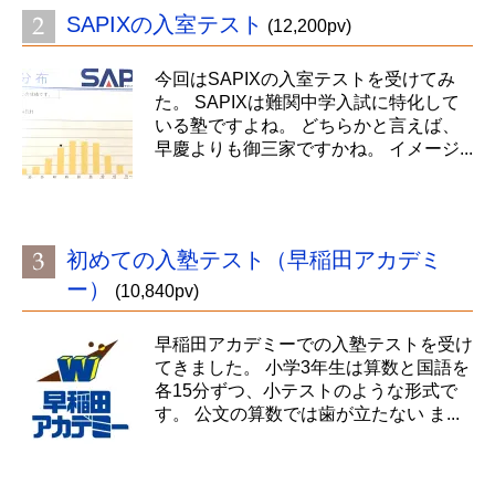
SAPIXの入室テスト
(12,200pv)
今回はSAPIXの入室テストを受けてみ
た。 SAPIXは難関中学入試に特化して
いる塾ですよね。 どちらかと言えば、
早慶よりも御三家ですかね。 イメージ...
初めての入塾テスト（早稲田アカデミ
ー）
(10,840pv)
早稲田アカデミーでの入塾テストを受け
てきました。 小学3年生は算数と国語を
各15分ずつ、小テストのような形式で
す。 公文の算数では歯が立たない ま...