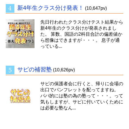
新4年生クラス分け発表！
(10,647pv)
先日行われたクラス分けテスト結果から
新4年生のクラス分けが発表されまし
た。 算数、国語の2科目合計の偏差値か
ら想像はできますが・・・。 息子が通
っている...
サピの補習塾
(10,626pv)
サピの保護者会に行くと、帰りに会場の
出口でパンフレットを配ってますね。
パパ的には塾の為の塾って・・・。って
気もしますが、サピに付いていくために
は必要な塾なん...