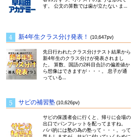
す。 公文の算数では歯が立たない ま...
新4年生クラス分け発表！
(10,647pv)
先日行われたクラス分けテスト結果から
新4年生のクラス分けが発表されまし
た。 算数、国語の2科目合計の偏差値か
ら想像はできますが・・・。 息子が通
っている...
サピの補習塾
(10,626pv)
サピの保護者会に行くと、帰りに会場の
出口でパンフレットを配ってますね。
パパ的には塾の為の塾って・・・。って
気もしますが、サピに付いていくために