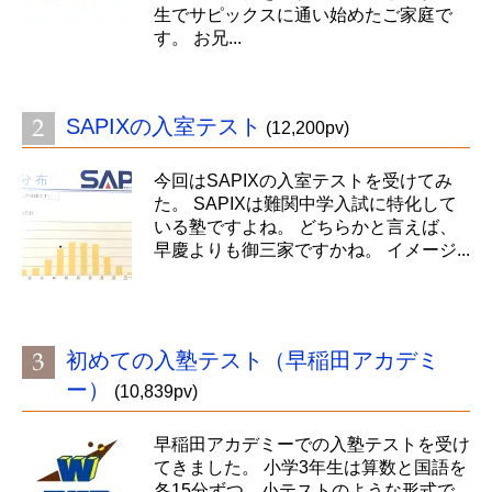
生でサピックスに通い始めたご家庭で
す。 お兄...
SAPIXの入室テスト
(12,200pv)
今回はSAPIXの入室テストを受けてみ
た。 SAPIXは難関中学入試に特化して
いる塾ですよね。 どちらかと言えば、
早慶よりも御三家ですかね。 イメージ...
初めての入塾テスト（早稲田アカデミ
ー）
(10,839pv)
早稲田アカデミーでの入塾テストを受け
てきました。 小学3年生は算数と国語を
各15分ずつ、小テストのような形式で